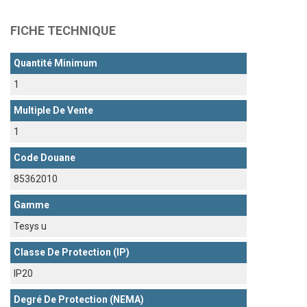
FICHE TECHNIQUE
Quantité Minimum
1
Multiple De Vente
1
Code Douane
85362010
Gamme
Tesys u
Classe De Protection (IP)
IP20
Degré De Protection (NEMA)