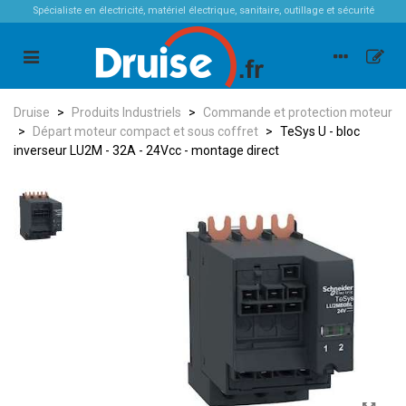
Spécialiste en électricité, matériel électrique, sanitaire, outillage et sécurité
Druise
>
Produits Industriels
>
Commande et protection moteur
>
Départ moteur compact et sous coffret
>
TeSys U - bloc
inverseur LU2M - 32A - 24Vcc - montage direct