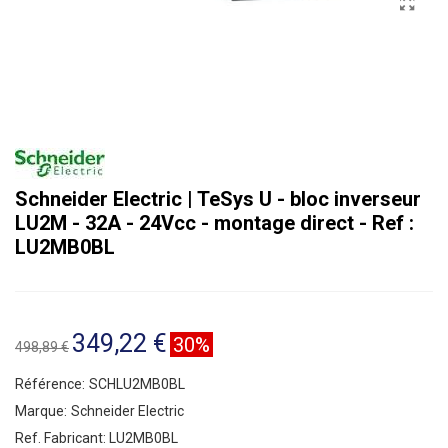
Schneider Electric | TeSys U - bloc inverseur
LU2M - 32A - 24Vcc - montage direct - Ref :
LU2MB0BL
349,22 €
30%
498,89 €
Référence:
SCHLU2MB0BL
Marque:
Schneider Electric
Ref. Fabricant:
LU2MB0BL