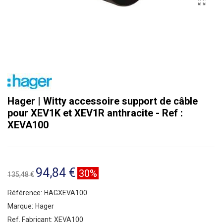
Hager | Witty accessoire support de câble
pour XEV1K et XEV1R anthracite - Ref :
XEVA100
94,84 €
30%
135,48 €
Référence:
HAGXEVA100
Marque:
Hager
Ref. Fabricant:
XEVA100