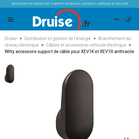
Spécialiste en électricité, matériel électrique, sanitaire, outillage et sécurité
Druise
>
Distribution et gestion de l'énergie
>
Branchement au
réseau électrique
>
Câbles et accessoires véhicule électrique
>
Witty accessoire support de câble pour XEV1K et XEV1R anthracite