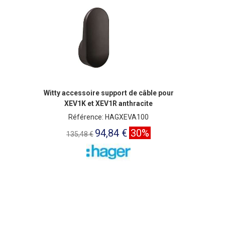
Witty accessoire support de câble pour
XEV1K et XEV1R anthracite
Référence: HAGXEVA100
94,84 €
30%
135,48 €