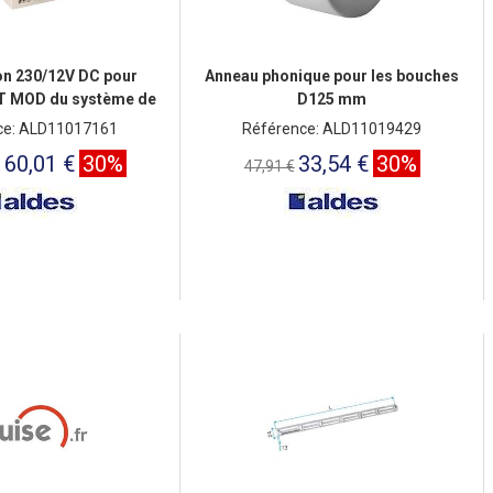
on 230/12V DC pour
Anneau phonique pour les bouches
T MOD du système de
D125 mm
ulation VMT
ce: ALD11017161
Référence: ALD11019429
160,01 €
30%
33,54 €
30%
47,91 €