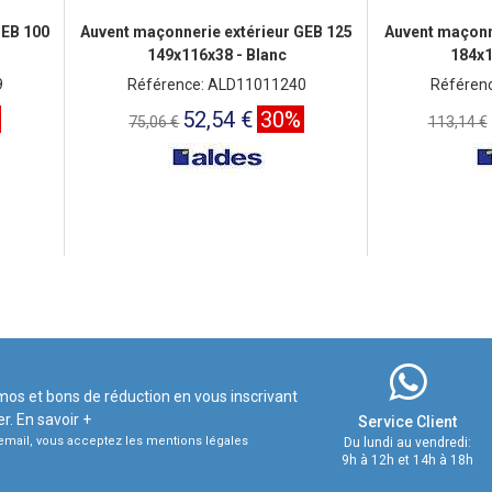
GEB 100
Auvent maçonnerie extérieur GEB 125
Auvent maçonn
149x116x38 - Blanc
184x1
9
Référence: ALD11011240
Référen
52,54 €
30%
75,06 €
113,14 €
mos et bons de réduction en vous inscrivant
er.
En savoir +
Service Client
e email, vous acceptez les mentions légales
Du lundi au vendredi:
9h à 12h et 14h à 18h