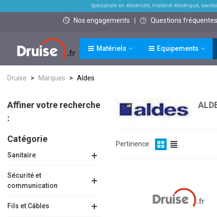
Spécialiste en électricité, matériel électrique, sanitai
Nos engagements
Questions fréquente
Matériels
Equipements
Druise
>
Marques
>
Aldes
Affiner votre recherche
ALD
:
Catégorie
Pertinence
Sanitaire
Sécurité et
communication
Fils et Câbles