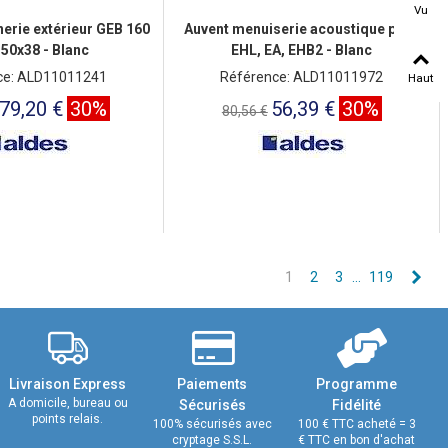
Vu
erie extérieur GEB 160
Auvent menuiserie acoustique pour
50x38 - Blanc
EHL, EA, EHB2 - Blanc
ce: ALD11011241
Référence: ALD11011972
Haut
79,20 €
30%
56,39 €
30%
80,56 €
Sui
1
2
3
…
119
Livraison Express
Paiements
Programme
A domicile, bureau ou
Sécurisés
Fidélité
points relais.
100% sécurisés avec
100 € TTC acheté = 3
cryptage S.S.L.
€ TTC en bon d'achat