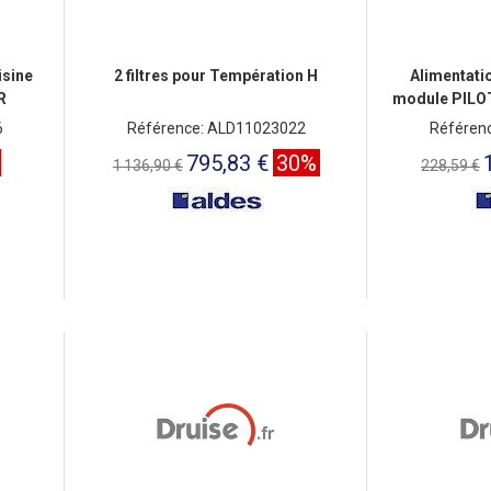
isine
2 filtres pour Températion H
Alimentati
R
module PILO
rég
6
Référence: ALD11023022
Référen
795,83 €
30%
1 136,90 €
228,59 €