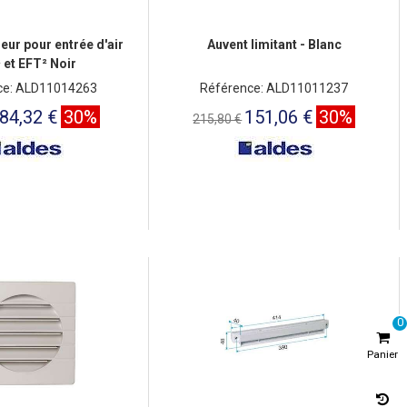
eur pour entrée d'air
Auvent limitant - Blanc
 et EFT² Noir
ce: ALD11014263
Référence: ALD11011237
84,32 €
30%
151,06 €
30%
215,80 €
0
Panier