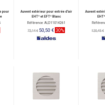
e pour
Auvent extérieur pour entrée d'air
Auvent extéri
te
EHT² et EFT² Blanc
EHT²
5
Référence: ALD11014261
Référen
50,50 €
30%
72,14 €
120,45 €