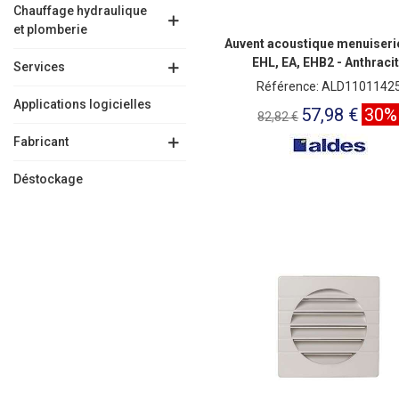
Chauffage hydraulique
et plomberie
Auvent acoustique menuiseri
EHL, EA, EHB2 - Anthraci
Services
Référence: ALD1101142
Applications logicielles
57,98 €
30%
82,82 €
Fabricant
Déstockage