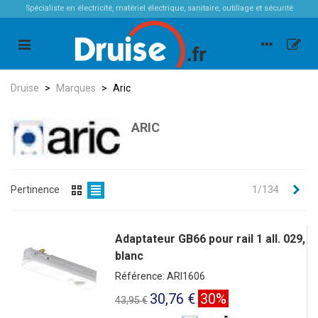
Spécialiste en électricité, matériel électrique, sanitaire, outillage et sécurité
Druise
>
Marques
>
Aric
ARIC
Sui
Pertinence
1/134
Adaptateur GB66 pour rail 1 all. 029,
blanc
Référence: ARI1606
30,76 €
30%
43,95 €