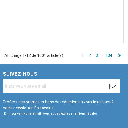
Sui
Affichage 1-12 de 1601 article(s)
1
2
3
…
134
SUIVEZ-NOUS
Profitez des promos et bons de réduction en vous inscrivant à
notre newsletter.
En savoir +
En inscrivant votre email, vous acceptez les mentions légales