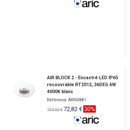
AIR BLOCK 2 - Encastré LED IP65
recouvrable RT2012, 36DEG 6W
4000K blanc
Référence: ARI50881
72,82 €
30%
104,02 €