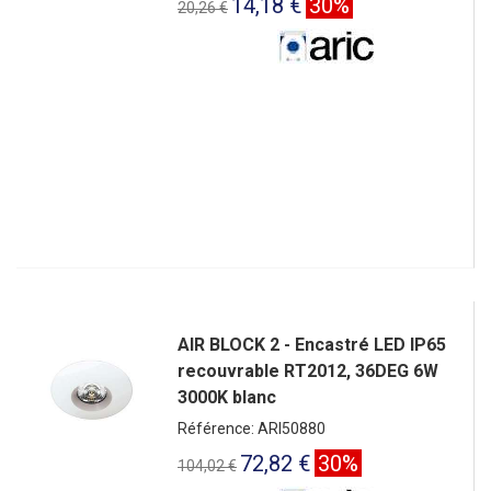
14,18 €
30%
20,26 €
AIR BLOCK 2 - Encastré LED IP65
recouvrable RT2012, 36DEG 6W
3000K blanc
Référence: ARI50880
72,82 €
30%
104,02 €