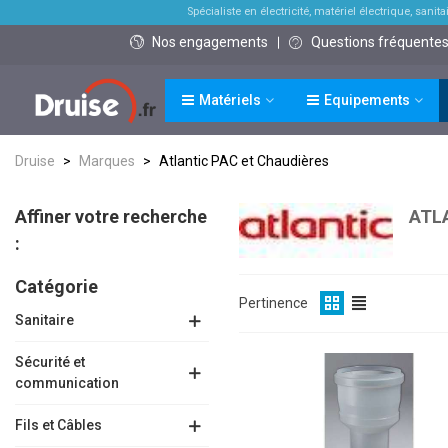
Spécialiste en électricité, matériel électrique, sanitai
Nos engagements
Questions fréquente
Matériels
Equipements
Druise
>
Marques
>
Atlantic PAC et Chaudières
Affiner votre recherche
ATL
:
Catégorie
Pertinence
Sanitaire
Sécurité et
communication
Fils et Câbles