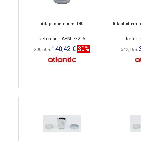
Adapt cheminee D80
Adapt chemin
Référence: AEN073295
Référe
140,42 €
30%
200,60 €
542,16 €