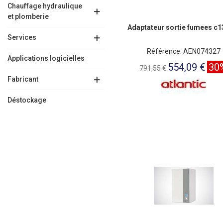
Chauffage hydraulique
et plomberie
Adaptateur sortie fumees c1
Services
Référence: AEN074327
Applications logicielles
554,09 €
30
791,55 €
Fabricant
Déstockage