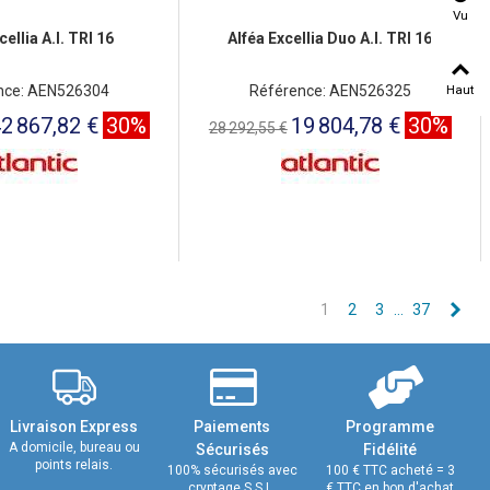
Vu
cellia A.I. TRI 16
Alféa Excellia Duo A.I. TRI 16
Haut
nce: AEN526304
Référence: AEN526325
2 867,82 €
30%
19 804,78 €
30%
28 292,55 €
Sui
1
2
3
…
37
Livraison Express
Paiements
Programme
A domicile, bureau ou
Sécurisés
Fidélité
points relais.
100% sécurisés avec
100 € TTC acheté = 3
cryptage S.S.L.
€ TTC en bon d'achat