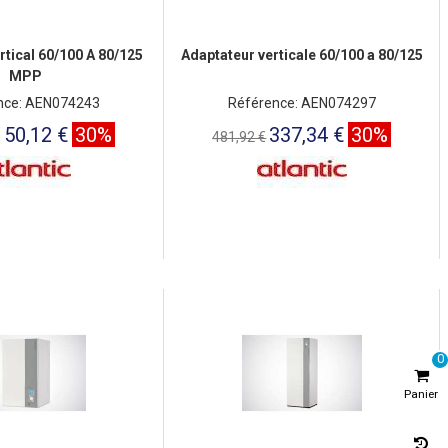
rtical 60/100 A 80/125
Adaptateur verticale 60/100 a 80/125
MPP
nce: AEN074243
Référence: AEN074297
150,12 €
30%
337,34 €
30%
481,92 €
0
Panier