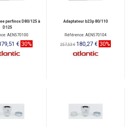
ee perfinox D80/125 à
Adaptateur b23p 80/110
D125
nce: AEN570100
Référence: AEN570104
379,51 €
30%
180,27 €
30%
257,53 €