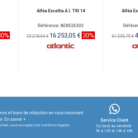
Alféa Excellia A.I. TRI 14
Alféa Ex
Référence: AEN526303
Référe
30%
16 253,05 €
30%
4
23 218,65 €
61 239,75 €
mos et bons de réduction en vous inscrivant
er.
En savoir +
Service Client
e email, vous acceptez les mentions légales
Du lundi au vendredi:
9h à 12h et 14h à 18h