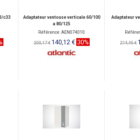
3/c33
Adaptateur ventouse verticale 60/100
Adaptateur ve
a 80/125
Référence: AEN074010
Référe
%
140,12 €
30%
200,17 €
214,45 €