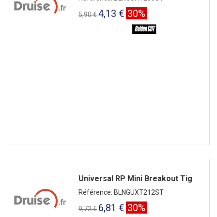
4,13 €
30%
5,90 €
Universal RP Mini Breakout Tig
Référence: BLNGUXT212ST
6,81 €
30%
9,72 €