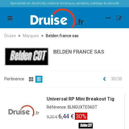
Spécialiste en électricité, matériel électrique, sanitaire, outillage et sécurité
Druise
>
Marques
>
Belden france sas
BELDEN FRANCE SAS
Précédent
Pertinence
30/30
Universal RP Mini Breakout Tig
Référence: BLNGUXTE06ST
6,44 €
30%
9,20 €