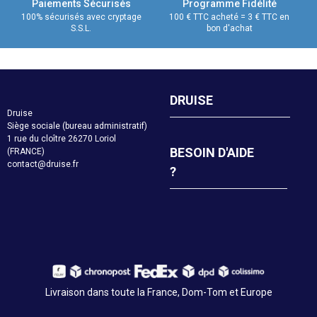
Paiements Sécurisés
Programme Fidélité
100% sécurisés avec cryptage
100 € TTC acheté = 3 € TTC en
S.S.L.
bon d'achat
DRUISE
Druise
Siège sociale (bureau administratif)
1 rue du cloître 26270 Loriol
BESOIN D'AIDE
(FRANCE)
contact@druise.fr
?
Livraison dans toute la France, Dom-Tom et Europe