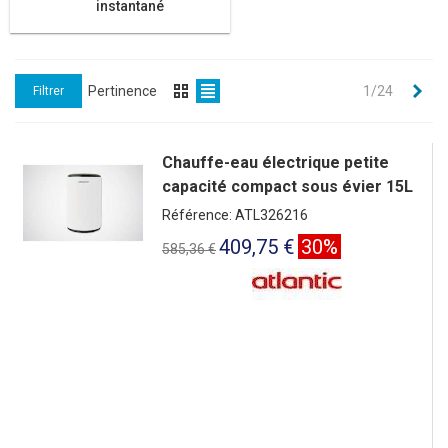
instantané
Sui
Pertinence
1/24
Filtrer
Chauffe-eau électrique petite
capacité compact sous évier 15L
Référence: ATL326216
409,75 €
30%
585,36 €