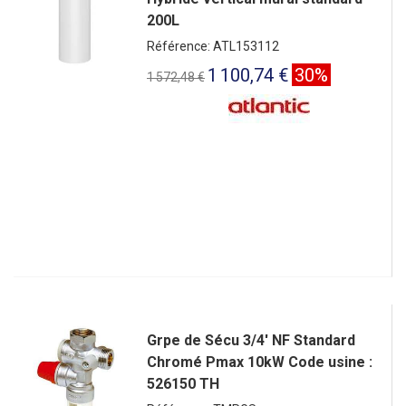
200L
Référence: ATL153112
1 100,74 €
30%
1 572,48 €
Grpe de Sécu 3/4' NF Standard
Chromé Pmax 10kW Code usine :
526150 TH