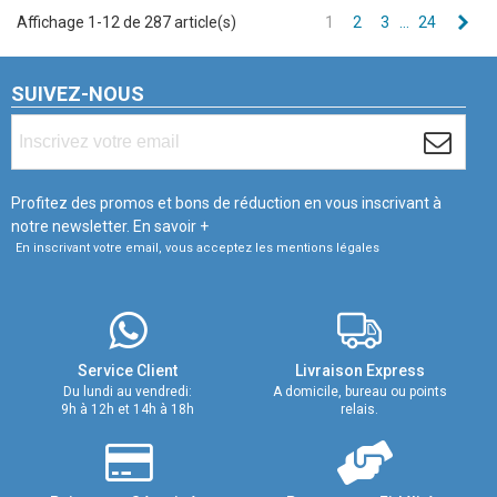
Sui
Affichage 1-12 de 287 article(s)
1
2
3
…
24
SUIVEZ-NOUS
Profitez des promos et bons de réduction en vous inscrivant à
notre newsletter.
En savoir +
En inscrivant votre email, vous acceptez les mentions légales
Service Client
Livraison Express
Du lundi au vendredi:
A domicile, bureau ou points
9h à 12h et 14h à 18h
relais.