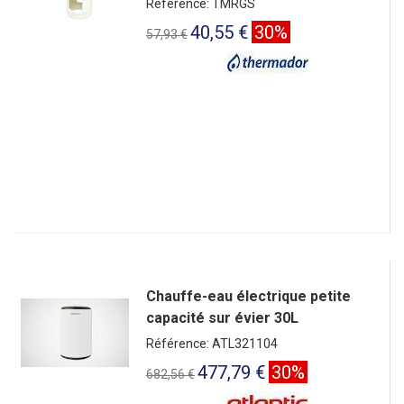
Référence: TMRGS
40,55 €
30%
57,93 €
Chauffe-eau électrique petite
capacité sur évier 30L
Référence: ATL321104
477,79 €
30%
682,56 €