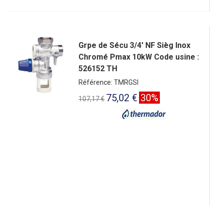
Grpe de Sécu 3/4' NF Sièg Inox
Chromé Pmax 10kW Code usine :
526152 TH
Référence: TMRGSI
75,02 €
30%
107,17 €