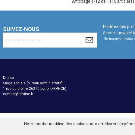
Affichage 1-12 de 1115 article(s)
Profitez des pro
SUIVEZ-NOUS
à notre newslett
En inscrivant votr
Druise
Siège sociale (bureau administratif)
1 rue du cloître 26270 Loriol (FRANCE)
contact@druise.fr
Notre boutique utilise des cookies pour améliorer l'expérie
© Druise. Tous droits réservés