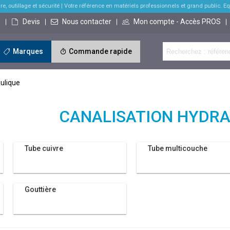
re, outillage et sécurité
| Votre référence en matériels professionnels et grand public. Equi
s
Devis
Nous contacter
Mon compte - Accès PROS
Marques
Commande rapide
aulique
CANALISATION HYDRA
Tube cuivre
Tube multicouche
Gouttière