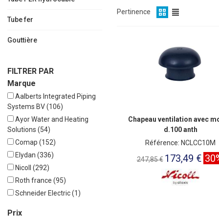
Pertinence
Tube fer
Gouttière
FILTRER PAR
Marque
Aalberts Integrated Piping
Systems BV
(106)
Ayor Water and Heating
Chapeau ventilation avec m
Solutions
(54)
d.100 anth
Comap
(152)
Référence: NCLCC10M
Elydan
(336)
173,49 €
30
247,85 €
Nicoll
(292)
Roth france
(95)
Schneider Electric
(1)
Tubes cuivre banalises
Prix
Druise
(39)