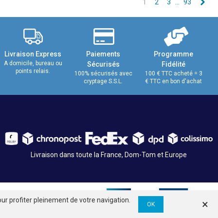
Sui
1
2
3
…
93
Livraison Express
Paiements
Programme
A domicile, bureau ou
Sécurisés
Fidélité
points relais.
100% sécurisés avec
100 € TTC acheté = 3
cryptage S.S.L.
€ TTC en bon d'achat
Livraison dans toute la France, Dom-Tom et Europe
ur profiter pleinement de votre navigation.
×
OK