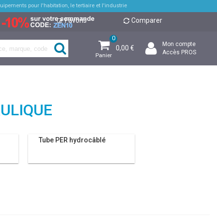
pements pour l'habitation, le tertiaire et l'industrie
Favoris
Comparer
0
Mon compte
0,00 €
Accès PROS
Panier
ULIQUE
Tube PER hydrocâblé