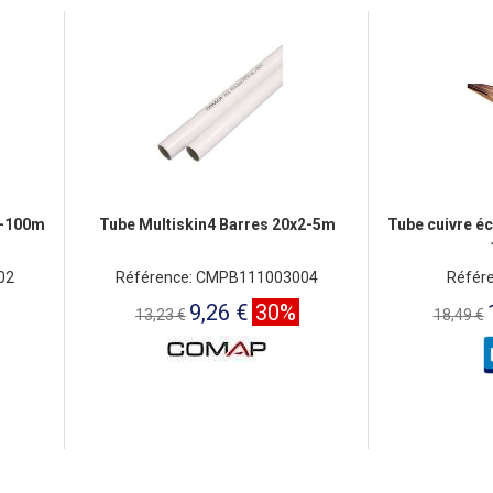
5-100m
Tube Multiskin4 Barres 20x2-5m
Tube cuivre éc
02
Référence: CMPB111003004
Référ
9,26 €
30%
13,23 €
18,49 €