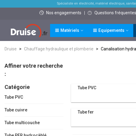
Spécialiste en électricité, matériel électrique, sanitai
Nos engagements
Questions fréquente
Matériels
Equipements
Druise
>
Chauffage hydraulique et plomberie
>
Canalisation hydr
Affiner votre recherche
:
Catégorie
Tube PVC
Tube PVC
Tube cuivre
Tube fer
Tube multicouche
Tube PER hydrocâblé