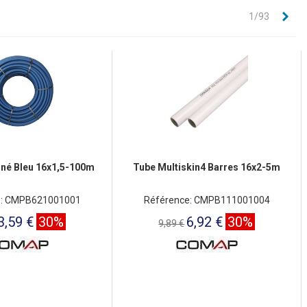
Sui
1/93
iné Bleu 16x1,5-100m
Tube Multiskin4 Barres 16x2-5m
e: CMPB621001001
Référence: CMPB111001004
3,59 €
30%
6,92 €
30%
9,89 €