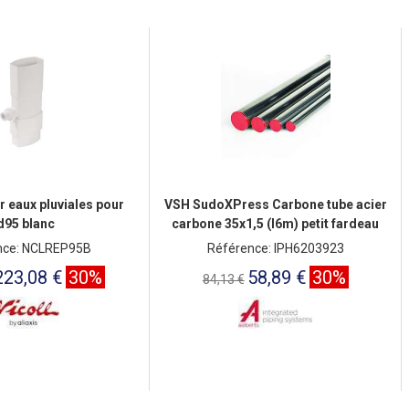
 eaux pluviales pour
VSH SudoXPress Carbone tube acier
d95 blanc
carbone 35x1,5 (l6m) petit fardeau
nce: NCLREP95B
Référence: IPH6203923
223,08 €
30%
58,89 €
30%
84,13 €