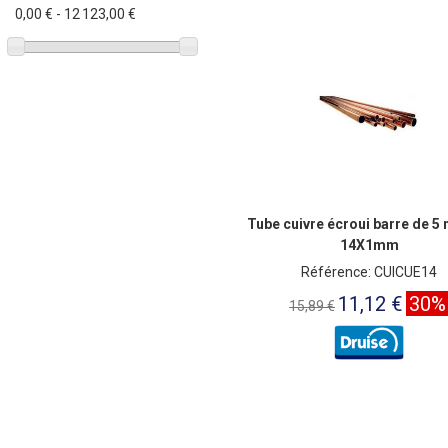
0,00 € - 12 123,00 €
Wavin
(40)
Tube cuivre écroui barre de 5
14X1mm
Référence: CUICUE14
11,12 €
30%
15,89 €