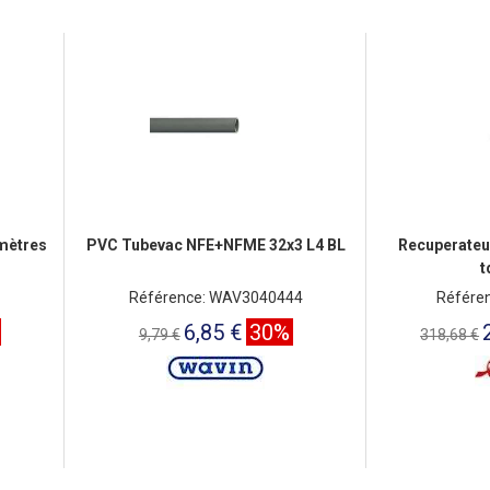
 mètres
PVC Tubevac NFE+NFME 32x3 L4 BL
Recuperateur
t
Référence: WAV3040444
Référe
6,85 €
30%
9,79 €
318,68 €