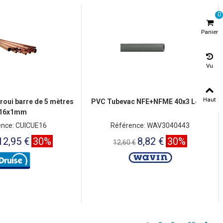
0
Panier
Vu
Haut
roui barre de 5 mètres
PVC Tubevac NFE+NFME 40x3 L4 BL
16x1mm
ence: CUICUE16
Référence: WAV3040443
12,95 €
30%
8,82 €
30%
12,60 €