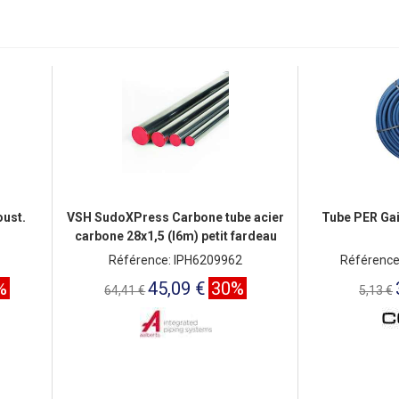
oust.
VSH SudoXPress Carbone tube acier
Tube PER Ga
carbone 28x1,5 (l6m) petit fardeau
Référence: IPH6209962
Référenc
%
45,09 €
30%
64,41 €
5,13 €