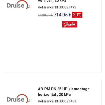
vertical , 20 kPa
Référence: DFS003Z1473
714,05 €
30%
1 020,08 €
AB-PM DN 25 HP kit montage
horizontal , 20 kPa
Référence: DFS003Z1481