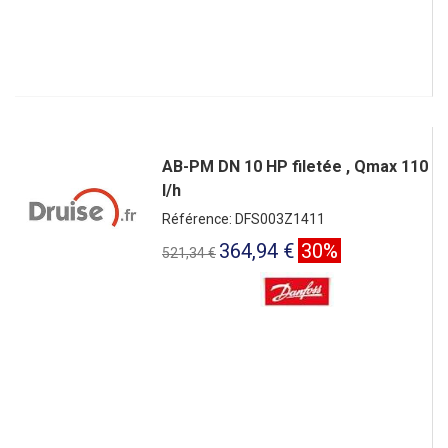
AB-PM DN 10 HP filetée , Qmax 110
l/h
Référence: DFS003Z1411
364,94 €
30%
521,34 €