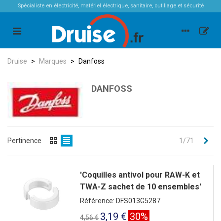
Spécialiste en électricité, matériel électrique, sanitaire, outillage et sécurité
Druise
>
Marques
>
Danfoss
DANFOSS
Sui
Pertinence
1/71
'Coquilles antivol pour RAW-K et
TWA-Z sachet de 10 ensembles'
Référence: DFS013G5287
3,19 €
30%
4,56 €