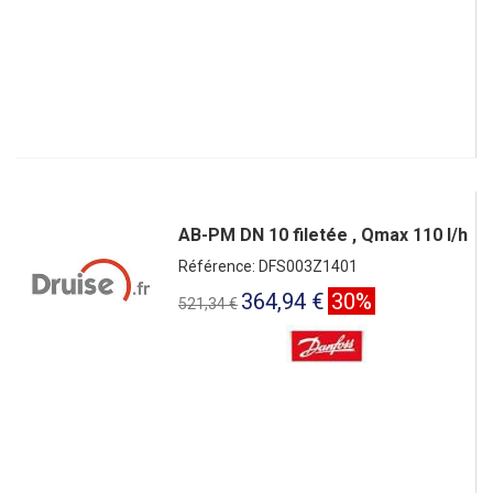
AB-PM DN 10 filetée , Qmax 110 l/h
Référence: DFS003Z1401
364,94 €
30%
521,34 €