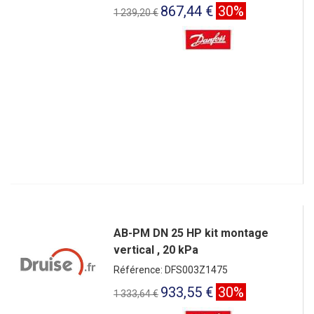
867,44 €
30%
1 239,20 €
AB-PM DN 25 HP kit montage
vertical , 20 kPa
Référence: DFS003Z1475
933,55 €
30%
1 333,64 €