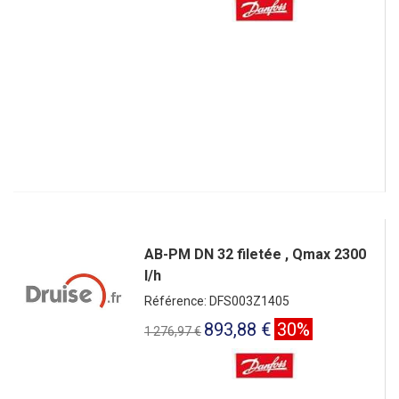
AB-PM DN 32 filetée , Qmax 2300
l/h
Référence: DFS003Z1405
893,88 €
30%
1 276,97 €