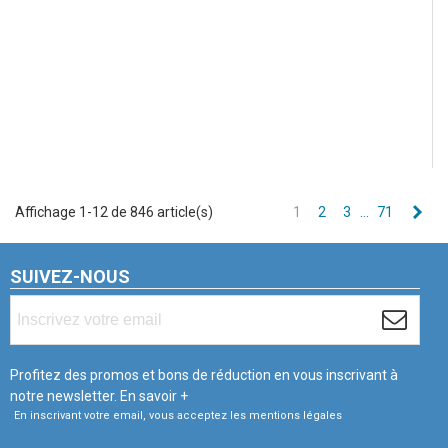
Sui
Affichage 1-12 de 846 article(s)
1
2
3
…
71
SUIVEZ-NOUS
Profitez des promos et bons de réduction en vous inscrivant à
notre newsletter.
En savoir +
En inscrivant votre email, vous acceptez les mentions légales