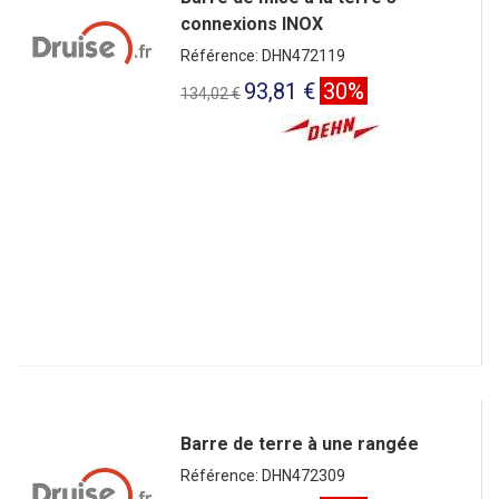
connexions INOX
Référence: DHN472119
93,81 €
30%
134,02 €
Barre de terre à une rangée
Référence: DHN472309