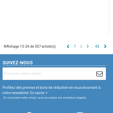
Précédent
Sui
Affichage 13-24 de 507 article(s)
1
2
3
…
43
SUIVEZ-NOUS
Profitez des promos et bons de réduction en vous inscrivant à
notre newsletter.
En savoir +
En inscrivant votre email, vous acceptez les mentions légales