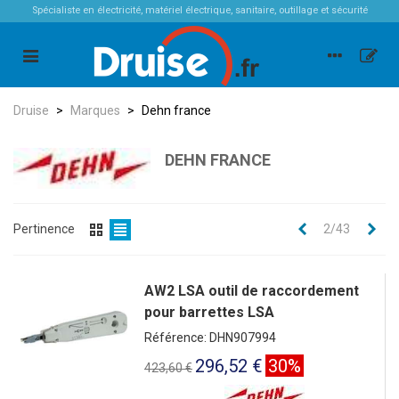
Spécialiste en électricité, matériel électrique, sanitaire, outillage et sécurité
Druise
>
Marques
>
Dehn france
DEHN FRANCE
Précédent
Sui
Pertinence
2/43
AW2 LSA outil de raccordement
pour barrettes LSA
Référence: DHN907994
296,52 €
30%
423,60 €