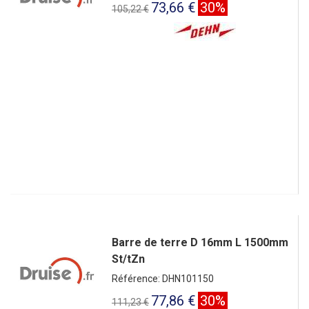
73,66 €
30%
105,22 €
Barre de terre D 16mm L 1500mm
St/tZn
Référence: DHN101150
77,86 €
30%
111,23 €