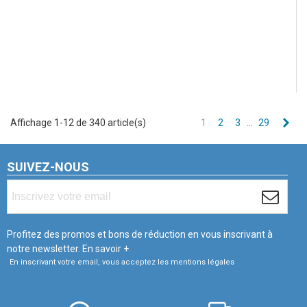
Sui
Affichage 1-12 de 340 article(s)
1
2
3
…
29
SUIVEZ-NOUS
Profitez des promos et bons de réduction en vous inscrivant à
notre newsletter.
En savoir +
En inscrivant votre email, vous acceptez les mentions légales