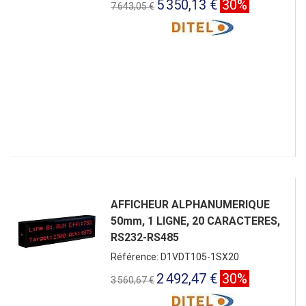
5 350,13 €
30%
7 643,05 €
AFFICHEUR ALPHANUMERIQUE
50mm, 1 LIGNE, 20 CARACTERES,
RS232-RS485
Référence: D1VDT105-1SX20
2 492,47 €
30%
3 560,67 €