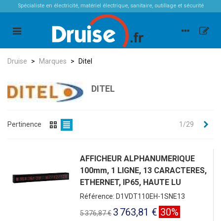
Spécialiste en électricité, matériel électrique, sanitaire, outillage et sécurité
Druise
>
Marques
>
Ditel
DITEL
Sui
Pertinence
1/29
AFFICHEUR ALPHANUMERIQUE
100mm, 1 LIGNE, 13 CARACTERES,
ETHERNET, IP65, HAUTE LU
Référence: D1VDT110EH-1SNE13
3 763,81 €
30%
5 376,87 €