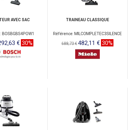
TEUR AVEC SAC
TRAINEAU CLASSIQUE
e: BOSBGBS4POW1
Référence: MILCOMPLETEC3SILENCE
292,63 €
30%
482,11 €
30%
688,73 €