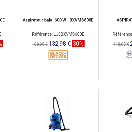
00E
Aspirateur balai 600 W - BXVMS600E
ASPIRA
E
Référence: LU6BXVMS600E
Référenc
%
132,98 €
30%
189,98 €
418,05 €