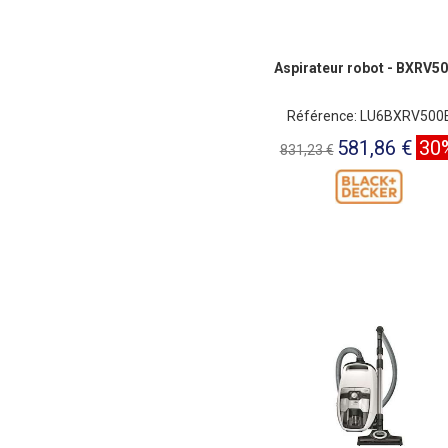
Aspirateur robot - BXRV5
Référence: LU6BXRV500
581,86 €
30
831,23 €