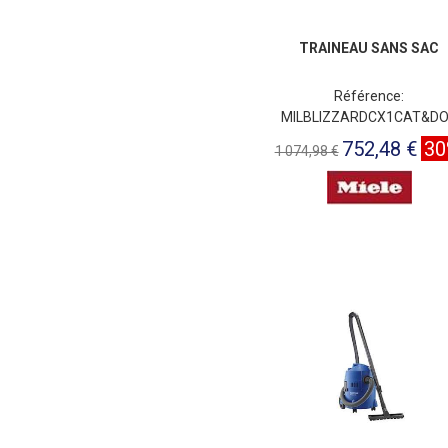
TRAINEAU SANS SAC
Référence:
MILBLIZZARDCX1CAT&D
752,48 €
3
1 074,98 €