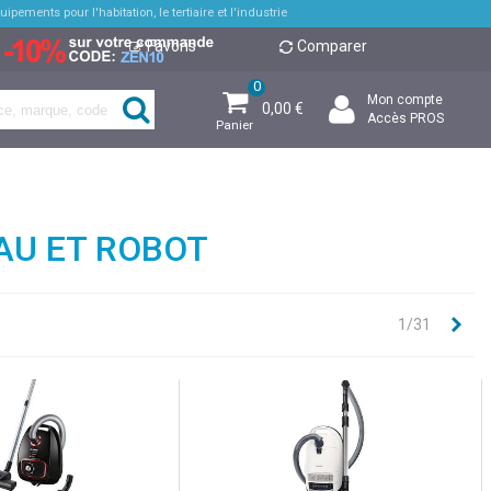
pements pour l'habitation, le tertiaire et l'industrie
Favoris
Comparer
0
Mon compte
0,00 €
Accès PROS
Panier
EAU ET ROBOT
Sui
1/31