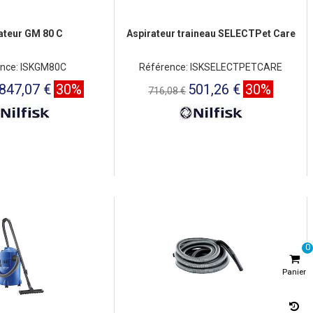
ateur GM 80 C
Aspirateur traineau SELECTPet Care
nce: ISKGM80C
Référence: ISKSELECTPETCARE
847,07 €
30%
501,26 €
30%
716,08 €
0
Panier