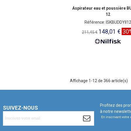
Aspirateur eau et poussière B
12
Référence: ISKBUDDYII1
148,01 €
30
211,45 €
Affichage 1-12 de 366 article(s)
Profitez des pro
SUIVEZ-NOUS
à notre newslett
En inscrivant votr