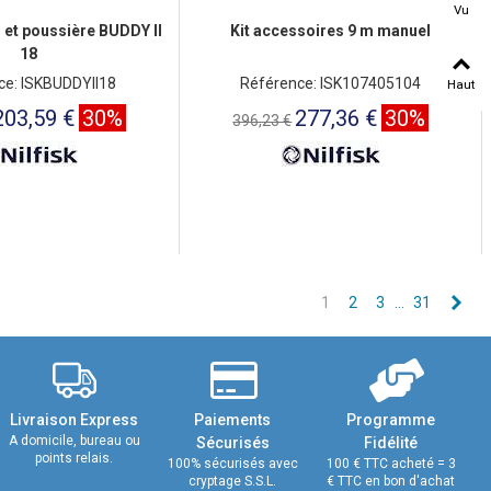
Vu
 et poussière BUDDY II
Kit accessoires 9 m manuel
18
ce: ISKBUDDYII18
Référence: ISK107405104
Haut
203,59 €
30%
277,36 €
30%
396,23 €
Sui
1
2
3
…
31
Livraison Express
Paiements
Programme
A domicile, bureau ou
Sécurisés
Fidélité
points relais.
100% sécurisés avec
100 € TTC acheté = 3
cryptage S.S.L.
€ TTC en bon d'achat