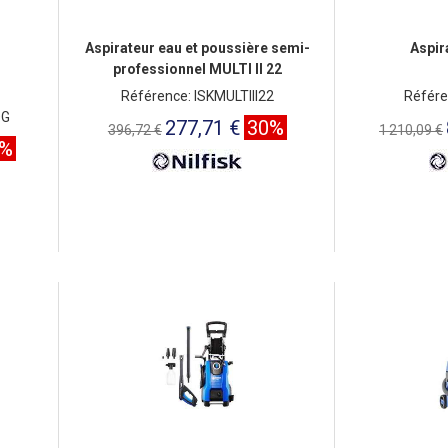
Aspirateur eau et poussière semi-
Aspir
professionnel MULTI II 22
Référence: ISKMULTIII22
Référe
OG
277,71 €
30%
396,72 €
1 210,09 €
0%