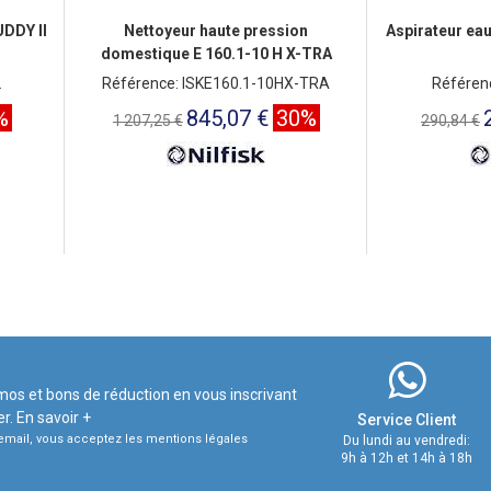
UDDY II
Nettoyeur haute pression
Aspirateur eau
domestique E 160.1-10 H X-TRA
2
Référence: ISKE160.1-10HX-TRA
Référen
%
845,07 €
30%
1 207,25 €
290,84 €
mos et bons de réduction en vous inscrivant
er.
En savoir +
Service Client
e email, vous acceptez les mentions légales
Du lundi au vendredi:
9h à 12h et 14h à 18h