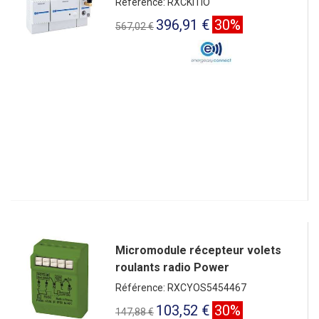
Référence: RXCKITIO
396,91 €
30%
567,02 €
Micromodule récepteur volets
roulants radio Power
Référence: RXCYOS5454467
103,52 €
30%
147,88 €