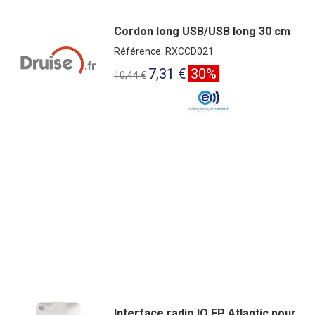
Cordon long USB/USB long 30 cm
Référence: RXCCD021
7,31 €
30%
10,44 €
Interface radio IO FP Atlantic pour