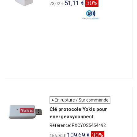
51,11 €
30%
73,02 €
● En rupture / Sur commande
Clé protocole Yokis pour
energeasyconnect
Référence: RXCYOS5454492
109,69 €
30%
156,70 €