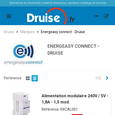
Spécialiste en électricité, matériel électrique, sanitaire, outillage et sécurité
Druise
>
Marques
>
Energeasy connect - Druise
ENERGEASY CONNECT -
DRUISE
Sui
Pertinence
1/2
Alimentation modulaire 240V / 5V -
1,8A - 1,5 mod.
Référence: RXCAL001