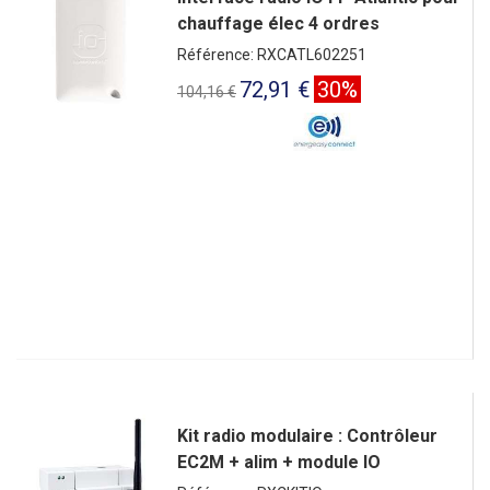
chauffage élec 4 ordres
Référence: RXCATL602251
72,91 €
30%
104,16 €
Kit radio modulaire : Contrôleur
EC2M + alim + module IO