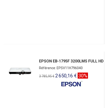
EPSON EB-1795F 3200LMS FULL HD
Référence: EPSV11H796040
2 650,16 €
30%
3 785,95 €