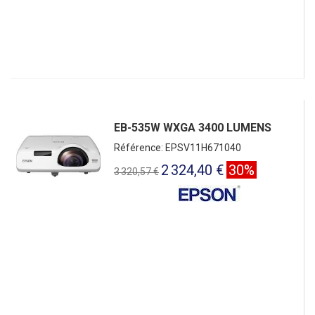
EB-535W WXGA 3400 LUMENS
Référence: EPSV11H671040
2 324,40 €
30%
3 320,57 €