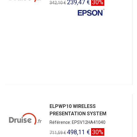
239,47 €
30%
342,10 €
ELPWP10 WIRELESS
PRESENTATION SYSTEM
Référence: EPSV12HA41040
498,11 €
30%
711,59 €