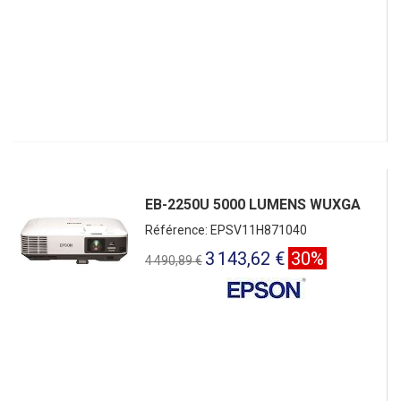
EB-2250U 5000 LUMENS WUXGA
Référence: EPSV11H871040
3 143,62 €
30%
4 490,89 €