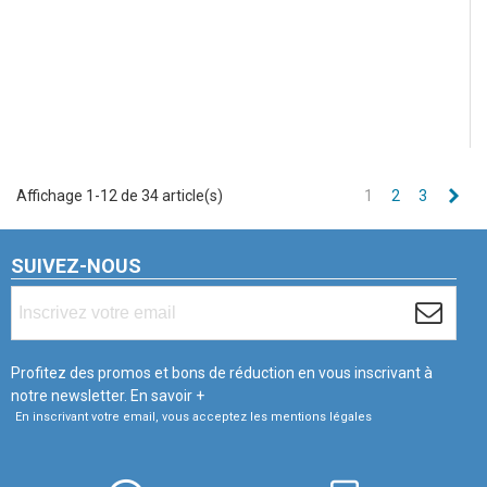
Sui
Affichage 1-12 de 34 article(s)
1
2
3
SUIVEZ-NOUS
Profitez des promos et bons de réduction en vous inscrivant à
notre newsletter.
En savoir +
En inscrivant votre email, vous acceptez les mentions légales