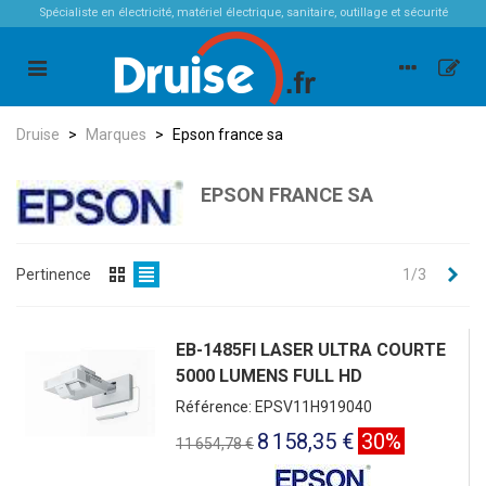
Spécialiste en électricité, matériel électrique, sanitaire, outillage et sécurité
Druise
>
Marques
>
Epson france sa
EPSON FRANCE SA
Sui
Pertinence
1/3
EB-1485FI LASER ULTRA COURTE
5000 LUMENS FULL HD
Référence: EPSV11H919040
8 158,35 €
30%
11 654,78 €