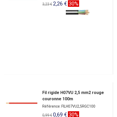
2,26 €
30%
3,23 €
Fil rigide H07VU 2,5 mm2 rouge
couronne 100m
Référence: FILH07VU2,5RGC100
0,69 €
30%
0,99 €