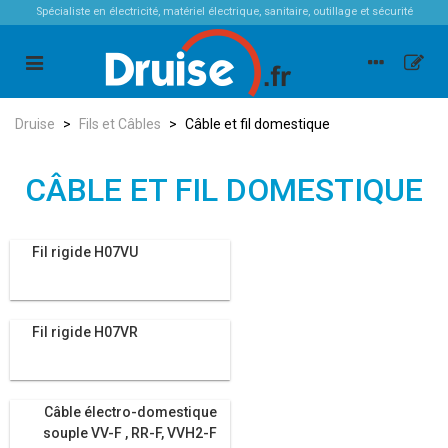
Spécialiste en électricité, matériel électrique, sanitaire, outillage et sécurité
Druise
>
Fils et Câbles
>
Câble et fil domestique
CÂBLE ET FIL DOMESTIQUE
Fil rigide H07VU
Fil rigide H07VR
Câble électro-domestique
souple VV-F , RR-F, VVH2-F