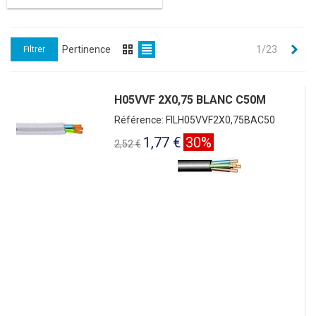
Sui
Pertinence
1/23
Filtrer
H05VVF 2X0,75 BLANC C50M
Référence: FILH05VVF2X0,75BAC50
1,77 €
30%
2,52 €