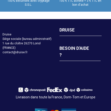
100% sécurisés avec cryptage
100 € TTC acheté = 3 € TTC en
S.S.L.
bon d'achat
DRUISE
Druise
Siège sociale (bureau administratif)
1 rue du cloître 26270 Loriol
BESOIN D'AIDE
(FRANCE)
contact@druise.fr
?
Livraison dans toute la France, Dom-Tom et Europe