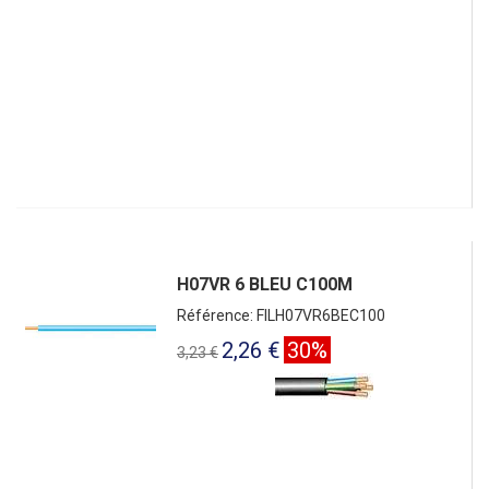
H07VR 6 BLEU C100M
Référence: FILH07VR6BEC100
2,26 €
30%
3,23 €