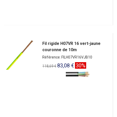
Fil rigide H07VR 16 vert-jaune
couronne de 10m
Référence: FILH07VR16VJB10
83,08 €
30%
118,69 €