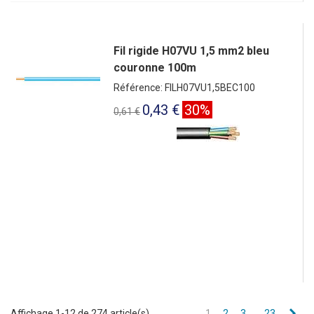
Fil rigide H07VU 1,5 mm2 bleu
couronne 100m
Référence: FILH07VU1,5BEC100
0,43 €
30%
0,61 €
Sui
Affichage 1-12 de 274 article(s)
1
2
3
…
23