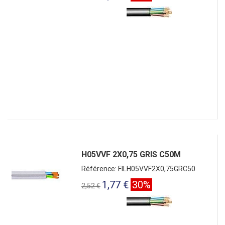
H05VVF 2X0,75 GRIS C50M
Référence: FILH05VVF2X0,75GRC50
1,77 €
30%
2,52 €