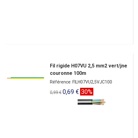
Fil rigide H07VU 2,5 mm2 vert/jne
couronne 100m
Référence: FILH07VU2,5VJC100
0,69 €
30%
0,99 €