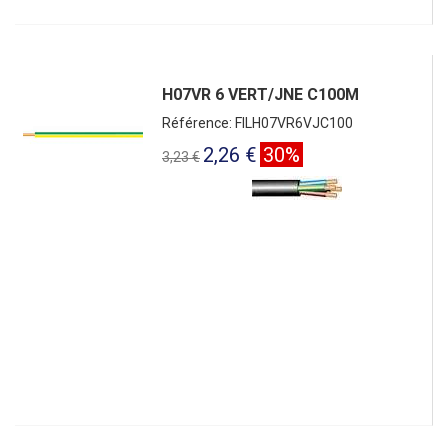
H07VR 6 VERT/JNE C100M
Référence: FILH07VR6VJC100
2,26 €
30%
3,23 €