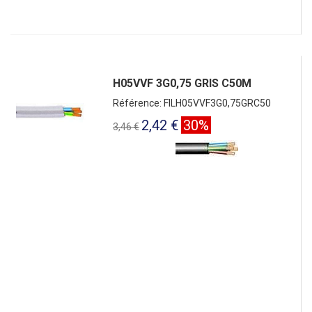
H05VVF 3G0,75 GRIS C50M
Référence: FILH05VVF3G0,75GRC50
2,42 €
30%
3,46 €