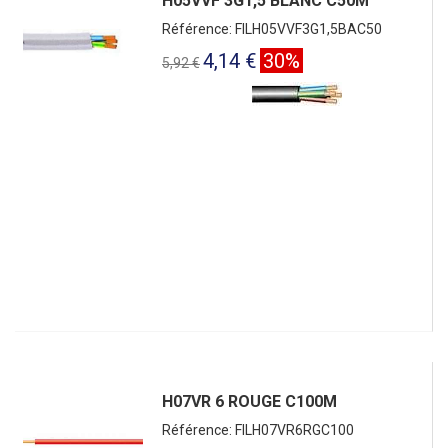
H05VVF 3G1,5 BLANC C50M
Référence: FILH05VVF3G1,5BAC50
4,14 €
30%
5,92 €
H07VR 6 ROUGE C100M
Référence: FILH07VR6RGC100