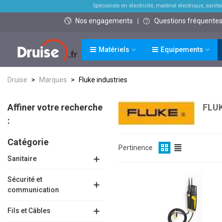
Spécialiste en électricité, matériel électrique, sanitai
Nos engagements
Questions fréquente
Matériels
Equipements
Druise
>
Marques
>
Fluke industries
Affiner votre recherche
FLU
:
Catégorie
Pertinence
Sanitaire
Sécurité et
communication
Fils et Câbles