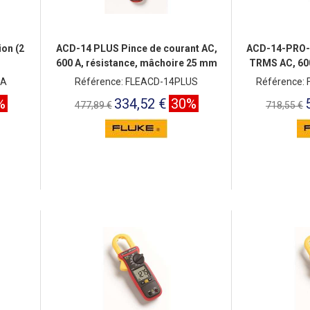
on (2
ACD-14 PLUS Pince de courant AC,
ACD-14-PRO-E
600 A, résistance, mâchoire 25 mm
TRMS AC, 600
HA
Référence: FLEACD-14PLUS
Référence:
%
334,52 €
30%
477,89 €
718,55 €