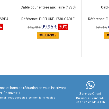
Câble pour entrée auxillaire (1730)
Câbl
-SBP4
Référence: FLEFLUKE-1730-CABLE
Référence: 
%
99,95 €
30%
142,78 €
69,71 €
mos et bons de réduction en vous inscrivant
er.
En savoir +
Service Client
e email, vous acceptez les mentions légales
Du lundi au vendredi:
9h à 12h et 14h à 18h