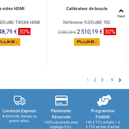
e vidéo HDMI
Calibrateur de boucle
Haut
FLEFLUKE-TIX5XX-HDMI
Référence: FLEFLUKE-705
48,79 €
30%
2 510,19 €
30%
3 585,98 €
Sui
1
2
3
…
9
Livraison Express
Paiements
Programme
A domicile, bureau ou
Sécurisés
Fidélité
points relais.
100% sécurisés avec
100 € TTC acheté = 3
cryptage S.S.L.
€ TTC en bon d'achat