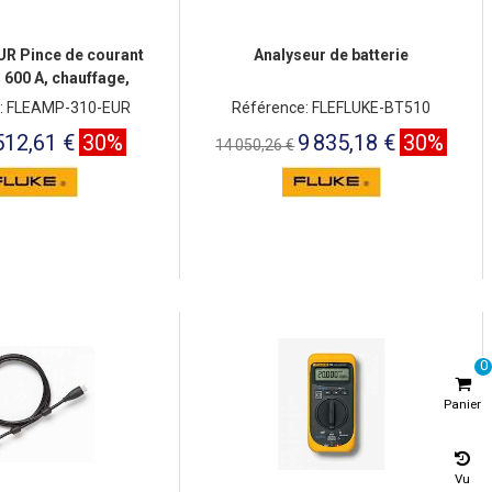
R Pince de courant
Analyseur de batterie
600 A, chauffage,
ntilation, a
: FLEAMP-310-EUR
Référence: FLEFLUKE-BT510
512,61 €
30%
9 835,18 €
30%
14 050,26 €
0
Panier
Vu