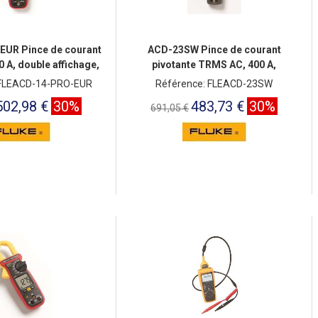
UR Pince de courant
ACD-23SW Pince de courant
 A, double affichage,
pivotante TRMS AC, 400 A,
ouve
temp/capacité, mâc
 FLEACD-14-PRO-EUR
Référence: FLEACD-23SW
502,98 €
30%
483,73 €
30%
691,05 €