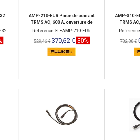
232
AMP-210-EUR Pince de courant
AMP-310-EU
TRMS AC, 600 A, ouverture de
TRMS AC, 
mâchoire 30
ve
232
Référence: FLEAMP-210-EUR
Référence
%
370,62 €
30%
529,46 €
732,30 €