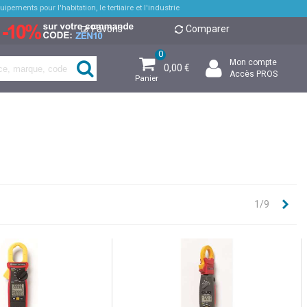
pements pour l'habitation, le tertiaire et l'industrie
Favoris
Comparer
0
Mon compte
0,00 €
Accès PROS
Panier
Sui
1/9