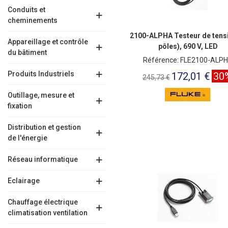
Conduits et
cheminements
2100-ALPHA Testeur de tensi
Appareillage et contrôle
pôles), 690 V, LED
du bâtiment
Référence: FLE2100-ALP
Produits Industriels
172,01 €
30
245,73 €
Outillage, mesure et
fixation
Distribution et gestion
de l'énergie
Réseau informatique
Eclairage
Chauffage électrique
climatisation ventilation