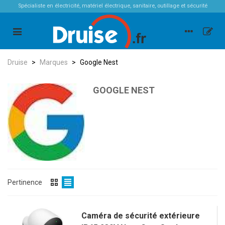
Spécialiste en électricité, matériel électrique, sanitaire, outillage et sécurité
Druise
>
Marques
>
Google Nest
GOOGLE NEST
Pertinence
Caméra de sécurité extérieure