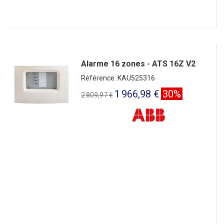
Alarme 16 zones - ATS 16Z V2
Référence: KAU525316
1 966,98 €
30%
2 809,97 €