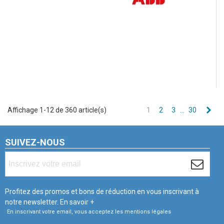
Sui
Affichage 1-12 de 360 article(s)
1
2
3
…
30
SUIVEZ-NOUS
Profitez des promos et bons de réduction en vous inscrivant à
notre newsletter.
En savoir +
En inscrivant votre email, vous acceptez les mentions légales