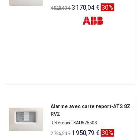
3 170,04 €
30%
4 528,63 €
Alarme avec carte report-ATS 8Z
RV2
Référence: KAU525508
1 950,79 €
30%
2 786,84 €