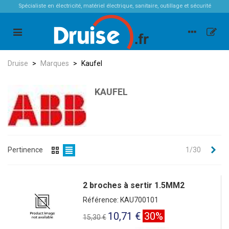
Spécialiste en électricité, matériel électrique, sanitaire, outillage et sécurité
Druise
>
Marques
>
Kaufel
KAUFEL
Sui
Pertinence
1/30
2 broches à sertir 1.5MM2
Référence: KAU700101
10,71 €
30%
15,30 €