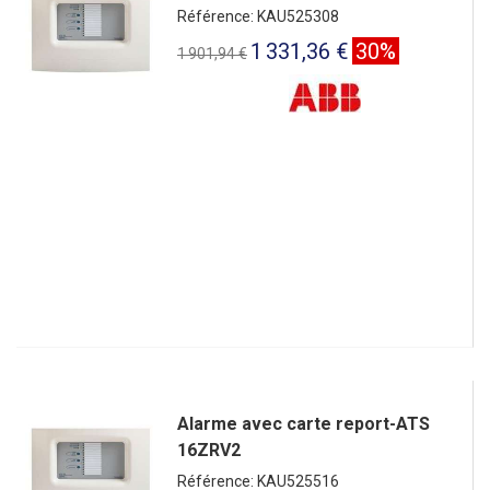
Référence: KAU525308
1 331,36 €
30%
1 901,94 €
Alarme avec carte report-ATS
16ZRV2
Référence: KAU525516