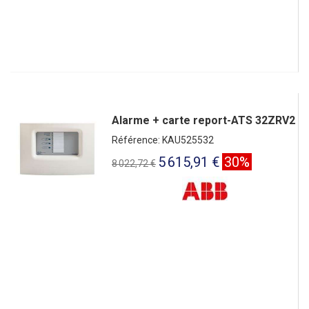
Alarme + carte report-ATS 32ZRV2
Référence: KAU525532
5 615,91 €
30%
8 022,72 €