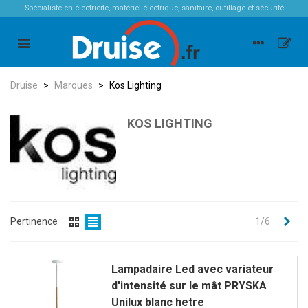
Spécialiste en électricité, matériel électrique, sanitaire, outillage et sécurité
Druise
>
Marques
>
Kos Lighting
KOS LIGHTING
Sui
Pertinence
1/6
Lampadaire Led avec variateur
d'intensité sur le mât PRYSKA
Unilux blanc hetre