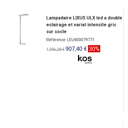
Lampadaire LIXUS ULX led a double
eclairage et variat intensite gris
sur socle
Référence: LEU400079771
907,40 €
30%
1 296,28 €