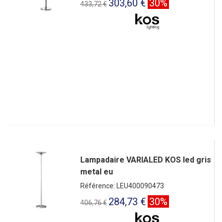
303,60 €
30%
433,72 €
Lampadaire VARIALED KOS led gris
metal eu
Référence: LEU400090473
284,73 €
30%
406,76 €