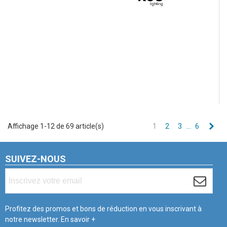
Sui
Affichage 1-12 de 69 article(s)
1
2
3
…
6
SUIVEZ-NOUS
Profitez des promos et bons de réduction en vous inscrivant à
notre newsletter.
En savoir +