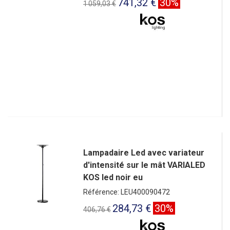
741,32 €
30%
1 059,03 €
Lampadaire Led avec variateur
d'intensité sur le mât VARIALED
KOS led noir eu
Référence: LEU400090472
284,73 €
30%
406,76 €