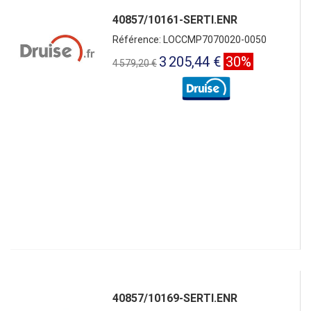
40857/10161-SERTI.ENR
Référence: LOCCMP7070020-0050
3 205,44 €
30%
4 579,20 €
40857/10169-SERTI.ENR