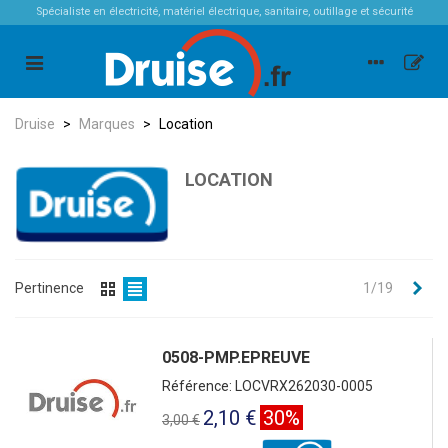
Spécialiste en électricité, matériel électrique, sanitaire, outillage et sécurité
Druise
>
Marques
>
Location
LOCATION
Sui
Pertinence
1/19
0508-PMP.EPREUVE
Référence: LOCVRX262030-0005
2,10 €
30%
3,00 €