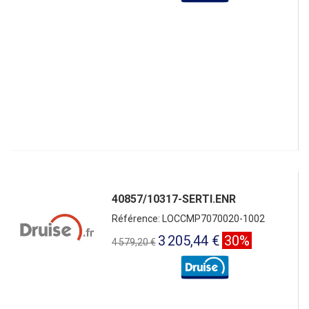
40857/10317-SERTI.ENR
Référence: LOCCMP7070020-1002
3 205,44 €
30%
4 579,20 €