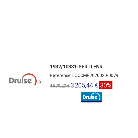
1932/10331-SERTI.ENR
Référence: LOCCMP7070020-0079
3 205,44 €
30%
4 579,20 €