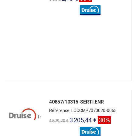
40857/10315-SERTI.ENR
Référence: LOCCMP7070020-0055
3 205,44 €
30%
4 579,20 €