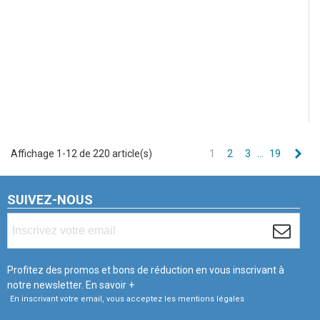
Sui
Affichage 1-12 de 220 article(s)
1
2
3
…
19
SUIVEZ-NOUS
Profitez des promos et bons de réduction en vous inscrivant à
notre newsletter.
En savoir +
En inscrivant votre email, vous acceptez les mentions légales