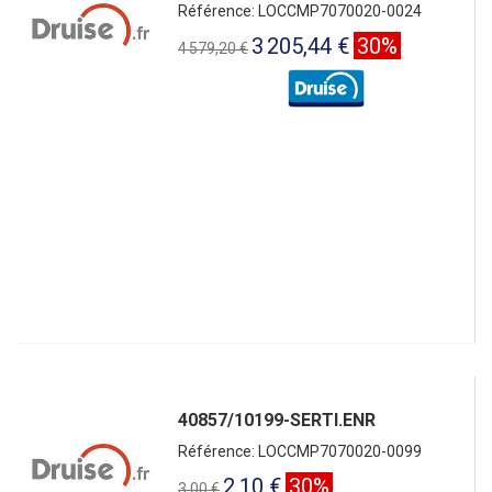
Référence: LOCCMP7070020-0024
3 205,44 €
30%
4 579,20 €
40857/10199-SERTI.ENR
Référence: LOCCMP7070020-0099
2,10 €
30%
3,00 €