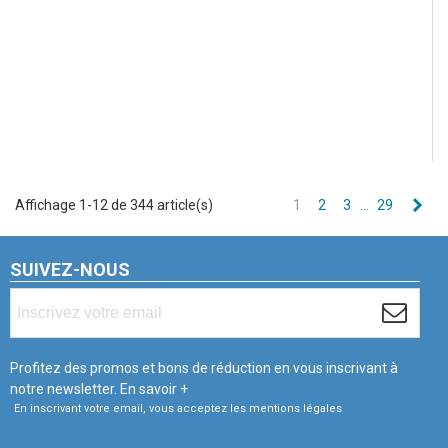
Sui
Affichage 1-12 de 344 article(s)
1
2
3
…
29
SUIVEZ-NOUS
Profitez des promos et bons de réduction en vous inscrivant à
notre newsletter.
En savoir +
En inscrivant votre email, vous acceptez les mentions légales