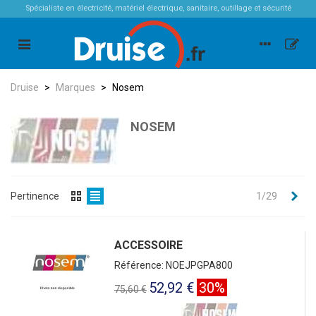
Spécialiste en électricité, matériel électrique, sanitaire, outillage et sécurité
Druise
>
Marques
>
Nosem
NOSEM
Sui
Pertinence
1/29
ACCESSOIRE
Référence: NOEJPGPA800
52,92 €
30%
75,60 €