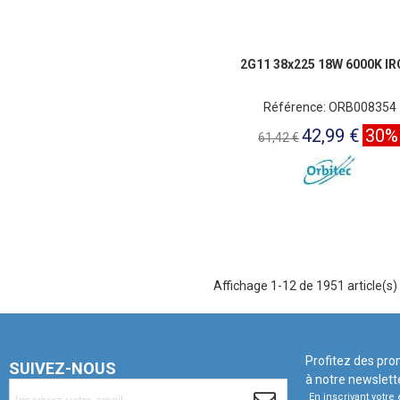
2G11 38x225 18W 6000K IR
Référence: ORB008354
42,99 €
30%
61,42 €
Affichage 1-12 de 1951 article(s)
Profitez des pro
SUIVEZ-NOUS
à notre newslett
En inscrivant votr