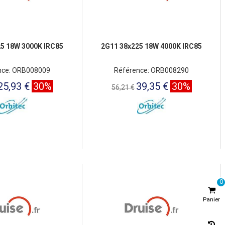
5 18W 3000K IRC85
2G11 38x225 18W 4000K IRC85
nce: ORB008009
Référence: ORB008290
25,93 €
30%
39,35 €
30%
56,21 €
0
Panier