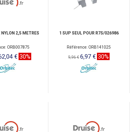
 NYLON 2,5 METRES
1 SUP SEUL POUR R7S/026986
nce: ORB007875
Référence: ORB141025
62,04 €
30%
6,97 €
30%
9,96 €