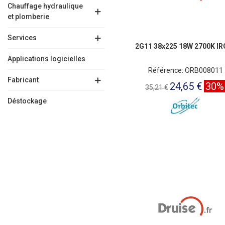
Chauffage hydraulique
et plomberie
Services
2G11 38x225 18W 2700K IR
Applications logicielles
Référence: ORB008011
Fabricant
24,65 €
30%
35,21 €
Déstockage