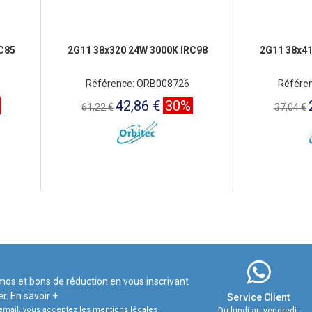
C85
2G11 38x320 24W 3000K IRC98
2G11 38x41
Référence: ORB008726
Référe
42,86 €
30%
61,22 €
37,04 €
mos et bons de réduction en vous inscrivant
er.
En savoir +
Service Client
e email, vous acceptez les mentions légales
Du lundi au vendredi: