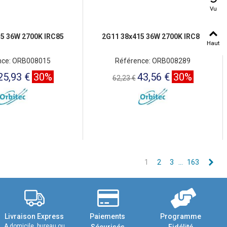
Vu
5 36W 2700K IRC85
2G11 38x415 36W 2700K IRC85
Haut
nce: ORB008015
Référence: ORB008289
25,93 €
30%
43,56 €
30%
62,23 €
Sui
1
2
3
…
163
Livraison Express
Paiements
Programme
A domicile, bureau ou