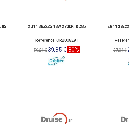
C85
2G11 38x225 18W 2700K IRC85
2G11 38x22
Référence: ORB008291
Référe
39,35 €
30%
56,21 €
37,04 €