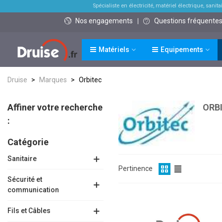
Spécialiste en électricité, matériel électrique, sanitai
Nos engagements
Questions fréquente
Matériels
Equipements
Druise
>
Marques
>
Orbitec
Affiner votre recherche
ORB
:
Catégorie
Sanitaire
Pertinence
Sécurité et
communication
Fils et Câbles