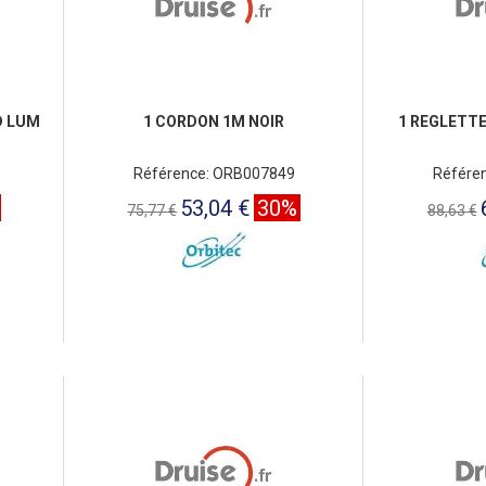
D LUM
1 CORDON 1M NOIR
1 REGLETTE
Référence: ORB007849
Référe
53,04 €
30%
75,77 €
88,63 €