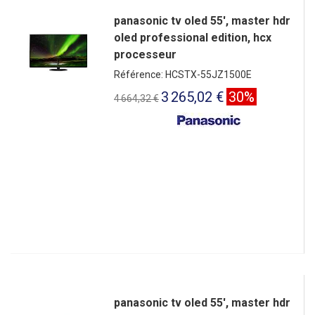
panasonic tv oled 55', master hdr
oled professional edition, hcx
processeur
Référence: HCSTX-55JZ1500E
3 265,02 €
30%
4 664,32 €
panasonic tv oled 55', master hdr