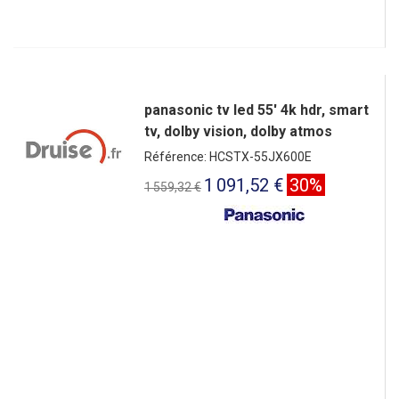
panasonic tv led 55' 4k hdr, smart
tv, dolby vision, dolby atmos
Référence: HCSTX-55JX600E
1 091,52 €
30%
1 559,32 €