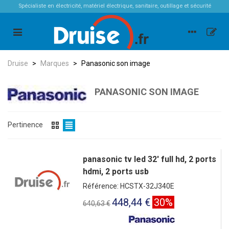
Spécialiste en électricité, matériel électrique, sanitaire, outillage et sécurité
Druise
>
Marques
>
Panasonic son image
PANASONIC SON IMAGE
Pertinence
panasonic tv led 32' full hd, 2 ports
hdmi, 2 ports usb
Référence: HCSTX-32J340E
448,44 €
30%
640,63 €