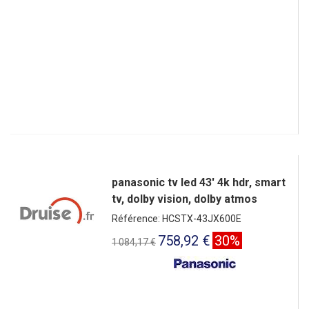
panasonic tv led 43' 4k hdr, smart
tv, dolby vision, dolby atmos
Référence: HCSTX-43JX600E
758,92 €
30%
1 084,17 €