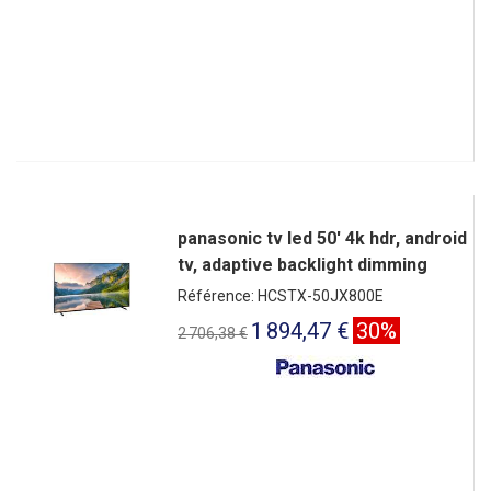
panasonic tv led 50' 4k hdr, android
tv, adaptive backlight dimming
Référence: HCSTX-50JX800E
1 894,47 €
30%
2 706,38 €