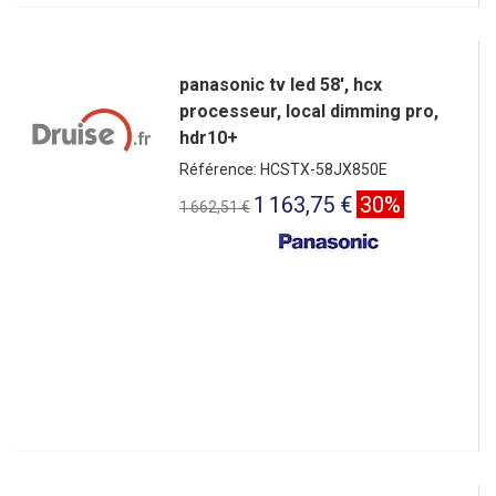
panasonic tv led 58', hcx
processeur, local dimming pro,
hdr10+
Référence: HCSTX-58JX850E
1 163,75 €
30%
1 662,51 €