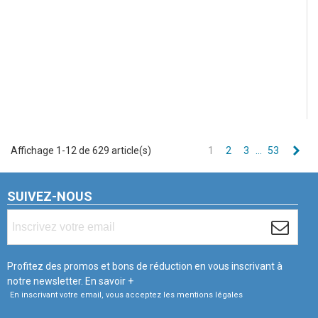
Sui
Affichage 1-12 de 629 article(s)
1
2
3
…
53
SUIVEZ-NOUS
Profitez des promos et bons de réduction en vous inscrivant à
notre newsletter.
En savoir +
En inscrivant votre email, vous acceptez les mentions légales