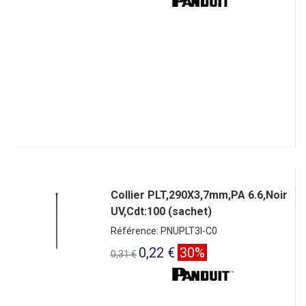
Collier PLT,290X3,7mm,PA 6.6,Noir
UV,Cdt:100 (sachet)
Référence: PNUPLT3I-C0
0,22 €
30%
0,31 €