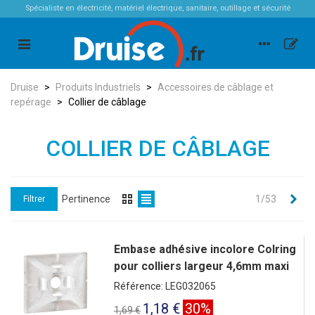
Spécialiste en électricité, matériel électrique, sanitaire, outillage et sécurité
Druise
>
Produits Industriels
>
Accessoires de câblage et
repérage
>
Collier de câblage
COLLIER DE CÂBLAGE
Sui
Pertinence
1/53
Filtrer
Embase adhésive incolore Colring
pour colliers largeur 4,6mm maxi
Référence: LEG032065
1,18 €
30%
1,69 €