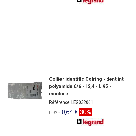
Collier identific Colring - dent int
polyamide 6/6 - l 2,4 - L 95 -
incolore
Référence: LEG032061
0,64 €
30%
0,92 €