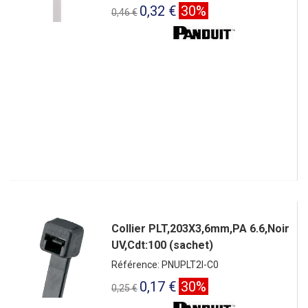
0,32 €
30%
0,46 €
Collier PLT,203X3,6mm,PA 6.6,Noir
UV,Cdt:100 (sachet)
Référence: PNUPLT2I-C0
0,17 €
30%
0,25 €