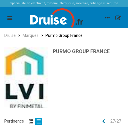
Spécialiste en électricité, matériel électrique, sanitaire, outillage et sécurité
Druise
>
Marques
>
Purmo Group France
PURMO GROUP FRANCE
Précédent
Pertinence
27/27