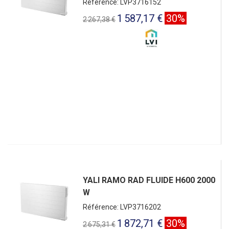
Référence: LVP3716152
1 587,17 €
30%
2 267,38 €
YALI RAMO RAD FLUIDE H600 2000
W
Référence: LVP3716202
1 872,71 €
30%
2 675,31 €