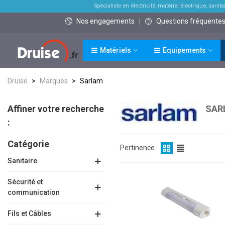
Spécialiste en électricité, matériel électrique, sanitai
Nos engagements
Questions fréquente
Matériels
Equipements
Druise
>
Marques
>
Sarlam
Affiner votre recherche
SAR
:
Catégorie
Pertinence
Sanitaire
Sécurité et
communication
Fils et Câbles