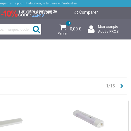
pements pour l'habitation, le tertiaire et l'industrie
Favoris
Comparer
0
Mon compte
0,00 €
Accès PROS
Panier
Sui
1/15