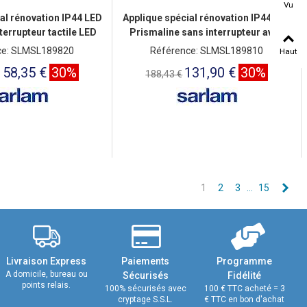
Vu
al rénovation IP44 LED
Applique spécial rénovation IP44 LED
terrupteur tactile LED
Prismaline sans interrupteur avec
800lm
LED 800lm
ce: SLMSL189820
Référence: SLMSL189810
Haut
158,35 €
30%
131,90 €
30%
188,43 €
Sui
1
2
3
…
15
Livraison Express
Paiements
Programme
A domicile, bureau ou
Sécurisés
Fidélité
points relais.
100% sécurisés avec
100 € TTC acheté = 3
cryptage S.S.L.
€ TTC en bon d'achat