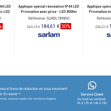
P44 LED
Applique spécial rénovation IP44 LED
Applique spéci
ec LED
Prismaline avec prise - LED 800lm
Prismaline in
0
Référence: SLMSL189850
Référen
%
184,61 €
30%
263,74 €
226,21 €
mos et bons de réduction en vous inscrivant
er.
En savoir +
Service Client
e email, vous acceptez les mentions légales
Du lundi au vendredi:
9h à 12h et 14h à 18h