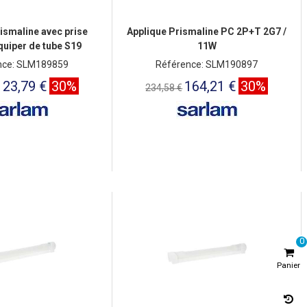
ismaline avec prise
Applique Prismaline PC 2P+T 2G7 /
quiper de tube S19
11W
nce: SLM189859
Référence: SLM190897
123,79 €
30%
164,21 €
30%
234,58 €
0
Panier