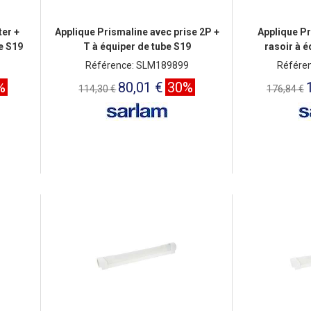
ter +
Applique Prismaline avec prise 2P +
Applique Pr
e S19
T à équiper de tube S19
rasoir à é
Référence: SLM189899
Référe
%
80,01 €
30%
114,30 €
176,84 €