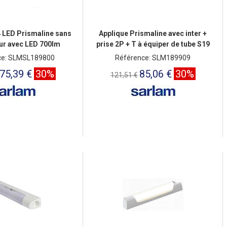
4 LED Prismaline sans
Applique Prismaline avec inter +
eur avec LED 700lm
prise 2P + T à équiper de tube S19
ce: SLMSL189800
Référence: SLM189909
75,39 €
30%
85,06 €
30%
121,51 €