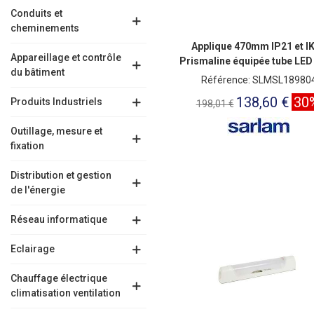
Conduits et
cheminements
Applique 470mm IP21 et I
Appareillage et contrôle
Prismaline équipée tube LED
du bâtiment
inter et prise
Référence: SLMSL18980
138,60 €
30
Produits Industriels
198,01 €
Outillage, mesure et
fixation
Distribution et gestion
de l'énergie
Réseau informatique
Eclairage
Chauffage électrique
climatisation ventilation