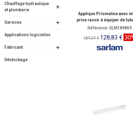
Chauffage hydraulique
et plomberie
Applique Prismaline avec in
prise rasoir à équiper de tub
Services
Référence: SLM189869
Applications logicielles
128,83 €
30
184,04 €
Fabricant
Déstockage