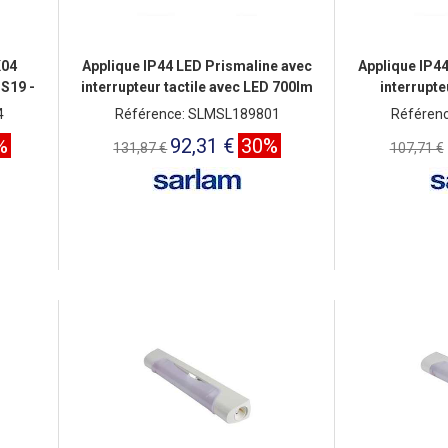
K04
Applique IP44 LED Prismaline avec
Applique IP4
 S19 -
interrupteur tactile avec LED 700lm
interrupt
4
Référence: SLMSL189801
Référen
%
92,31 €
30%
131,87 €
107,71 €