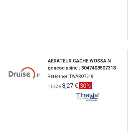
AERATEUR CACHE WOSSA N
gencod usine : 3047408507318
Référence: TWARO7318
8,27 €
30%
11,82 €