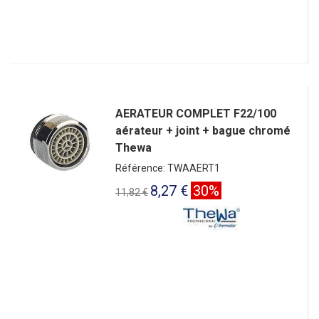
AERATEUR COMPLET F22/100
aérateur + joint + bague chromé
Thewa
Référence: TWAAERT1
8,27 €
30%
11,82 €