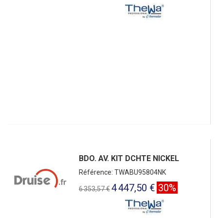
BDO. AV. KIT DCHTE NICKEL
Référence: TWABU95804NK
4 447,50 €
30%
6 353,57 €