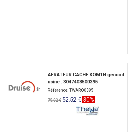
AERATEUR CACHE KOM1N gencod
usine : 3047408500395
Référence: TWARO0395
52,52 €
30%
75,02 €