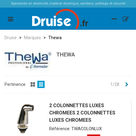
Spécialiste en électricité, matériel électrique, sanitaire, outillage et sécurité
Druise
>
Marques
>
Thewa
THEWA
Sui
Pertinence
1/28
2 COLONNETTES LUXES
CHROMEES 2 COLONNETTES
LUXES CHROMEES
Référence: TWACOLONLUX