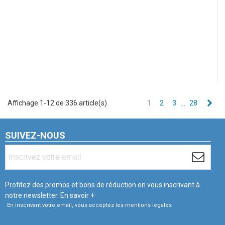
Sui
Affichage 1-12 de 336 article(s)
1
2
3
…
28
SUIVEZ-NOUS
Profitez des promos et bons de réduction en vous inscrivant à
notre newsletter.
En savoir +
En inscrivant votre email, vous acceptez les mentions légales