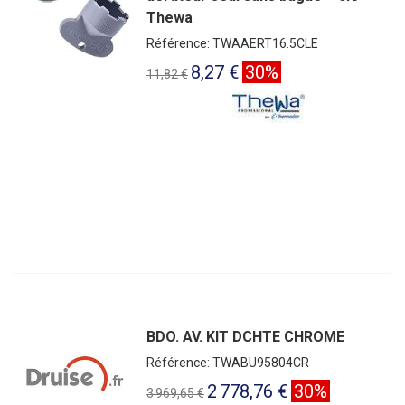
Thewa
Référence: TWAAERT16.5CLE
8,27 €
30%
11,82 €
BDO. AV. KIT DCHTE CHROME
Référence: TWABU95804CR
2 778,76 €
30%
3 969,65 €