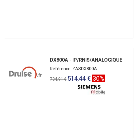
DX800A - IP/RNIS/ANALOGIQUE
Référence: ZASDX800A
514,44 €
30%
734,91 €