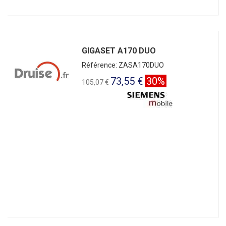
GIGASET A170 DUO
Référence: ZASA170DUO
73,55 €
30%
105,07 €