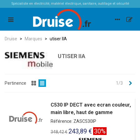
Spécialiste en électricité, matériel électrique, sanitaire, outillage et sécurité
Druise
>
Marques
>
utiser IIA
UTISER IIA
Sui
Pertinence
1/3
C530 IP DECT avec ecran couleur,
main libre, haut de gamme
Référence: ZASC530IP
243,89 €
30%
348,42 €