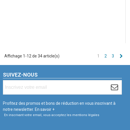
Sui
Affichage 1-12 de 34 article(s)
1
2
3
SUIVEZ-NOUS
Profitez des promos et bons de réduction en vous inscrivant à
notre newsletter.
En savoir +
En inscrivant votre email, vous acceptez les mentions légales