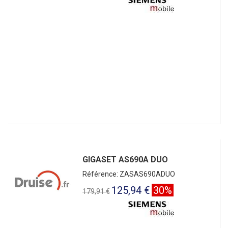
GIGASET AS690A DUO
Référence: ZASAS690ADUO
125,94 €
30%
179,91 €