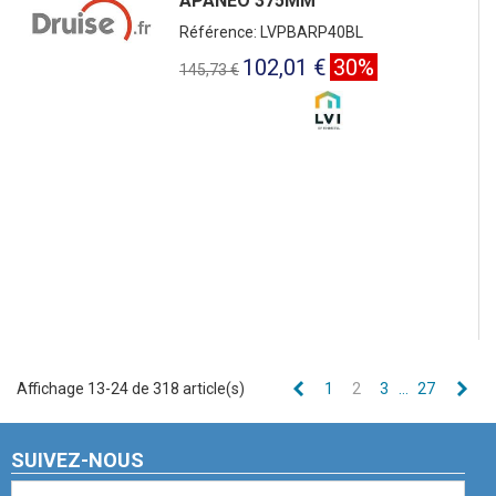
APANEO 375MM
Référence: LVPBARP40BL
102,01 €
30%
145,73 €
Précédent
Sui
Affichage 13-24 de 318 article(s)
1
2
3
…
27
SUIVEZ-NOUS