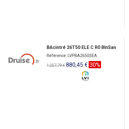
BAcintré 26T50 ELE C R0 BlnSan
Référence: LVPBA2650SEA
880,45 €
30%
1 257,79 €