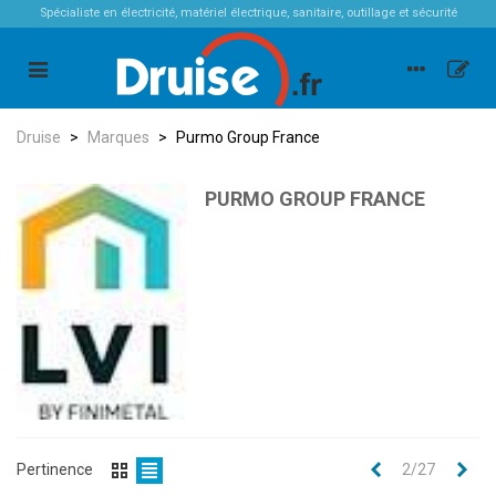
Spécialiste en électricité, matériel électrique, sanitaire, outillage et sécurité
Druise
>
Marques
>
Purmo Group France
PURMO GROUP FRANCE
Précédent
Sui
Pertinence
2/27