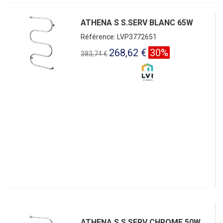
ATHENA S S.SERV BLANC 65W
Référence: LVP3772651
268,62 €
30%
383,74 €
ATHENA S S.SERV CHROME 50W