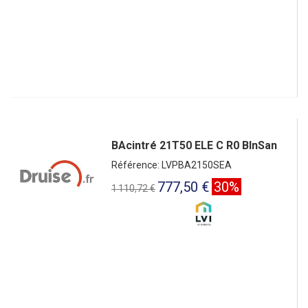
BAcintré 21T50 ELE C R0 BlnSan
Référence: LVPBA2150SEA
777,50 €
30%
1 110,72 €