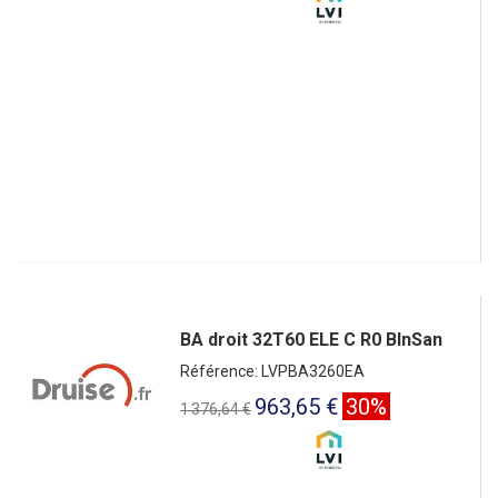
BA droit 32T60 ELE C R0 BlnSan
Référence: LVPBA3260EA
963,65 €
30%
1 376,64 €