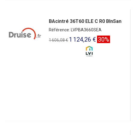
BAcintré 36T60 ELE C R0 BlnSan
Référence: LVPBA3660SEA
1 124,26 €
30%
1 606,08 €