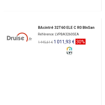
BAcintré 32T60 ELE C R0 BlnSan
Référence: LVPBA3260SEA
1 011,93 €
30%
1 445,61 €