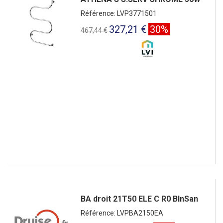
Référence: LVP3771501
327,21 €
30%
467,44 €
BA droit 21T50 ELE C R0 BlnSan
Référence: LVPBA2150EA