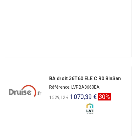
BA droit 36T60 ELE C R0 BlnSan
Référence: LVPBA3660EA
1 070,39 €
30%
1 529,12 €