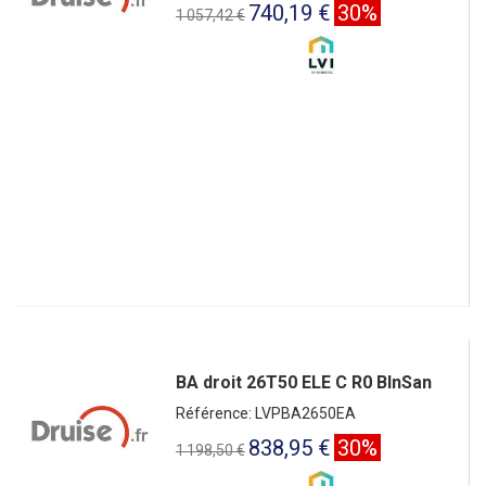
740,19 €
30%
1 057,42 €
BA droit 26T50 ELE C R0 BlnSan
Référence: LVPBA2650EA
838,95 €
30%
1 198,50 €